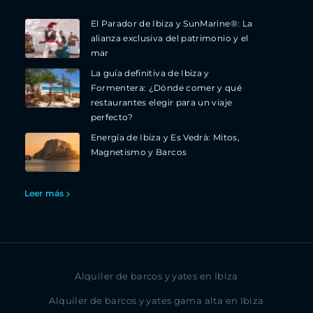
El Parador de Ibiza y SunMarine®: La
alianza exclusiva del patrimonio y el
mar
La guía definitiva de Ibiza y
Formentera: ¿Dónde comer y qué
restaurantes elegir para un viaje
perfecto?
Energía de Ibiza y Es Vedrà: Mitos,
Magnetismo y Barcos
Leer más
Alquiler de barcos y yates en Ibiza
Alquiler de barcos y yates gama alta en Ibiza