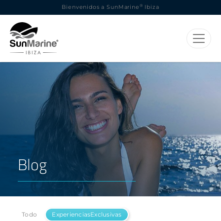
®
Bienvenidos a SunMarine
Ibiza
Blog
Todo
ExperienciasExclusivas