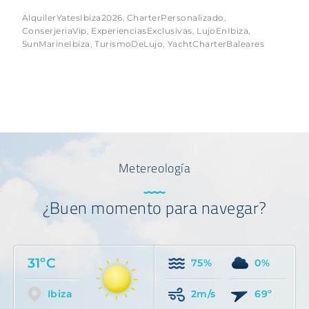
AlquilerYatesIbiza2026
CharterPersonalizado
,
,
ConserjeriaVip
ExperienciasExclusivas
LujoEnIbiza
,
,
,
SunMarineIbiza
TurismoDeLujo
YachtCharterBaleares
,
,
Metereología
¿Buen momento para navegar?
31ºC
75%
0%
Ibiza
2m/s
69º