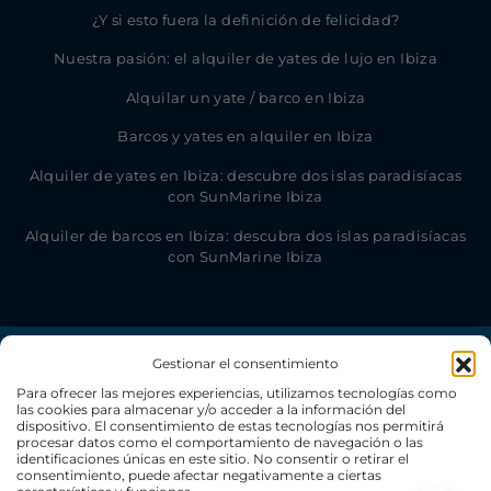
¿Y si esto fuera la definición de felicidad?
Nuestra pasión: el alquiler de yates de lujo en Ibiza
Alquilar un yate / barco en Ibiza
Barcos y yates en alquiler en Ibiza
Alquiler de yates en Ibiza: descubre dos islas paradisíacas
con SunMarine Ibiza
Alquiler de barcos en Ibiza: descubra dos islas paradisíacas
con SunMarine Ibiza
Gestionar el consentimiento
Para ofrecer las mejores experiencias, utilizamos tecnologías como
las cookies para almacenar y/o acceder a la información del
dispositivo. El consentimiento de estas tecnologías nos permitirá
procesar datos como el comportamiento de navegación o las
identificaciones únicas en este sitio. No consentir o retirar el
consentimiento, puede afectar negativamente a ciertas