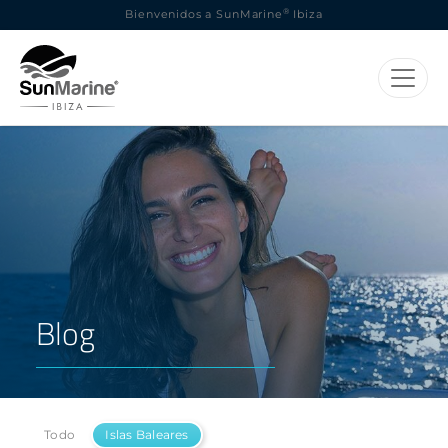
®
Bienvenidos a SunMarine
Ibiza
Blog
Todo
Islas Baleares