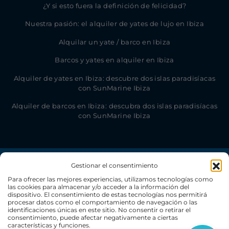
¿Y si esto fuera la definición de felicidad?
Nuestra pasión: el alquiler de yates de lujo en Ibiza
Alquilar un yate / barco en Ibiza
Barcos y yates en alquiler en Ibiza
Alquiler de yates en Ibiza: descubre dos islas paradisíacas
con SunMarine Ibiza
Alquiler de barcos en Ibiza: descubra dos islas paradisíacas
con SunMarine Ibiza
Gestionar el consentimiento
Para ofrecer las mejores experiencias, utilizamos tecnologías como
las cookies para almacenar y/o acceder a la información del
dispositivo. El consentimiento de estas tecnologías nos permitirá
procesar datos como el comportamiento de navegación o las
identificaciones únicas en este sitio. No consentir o retirar el
consentimiento, puede afectar negativamente a ciertas
características y funciones.