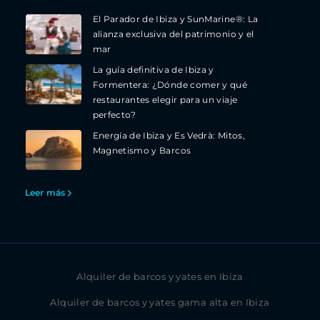
El Parador de Ibiza y SunMarine®: La
alianza exclusiva del patrimonio y el
mar
La guía definitiva de Ibiza y
Formentera: ¿Dónde comer y qué
restaurantes elegir para un viaje
perfecto?
Energía de Ibiza y Es Vedrà: Mitos,
Magnetismo y Barcos
Leer más
Alquiler de barcos y yates en Ibiza
Alquiler de barcos y yates gama alta en Ibiza