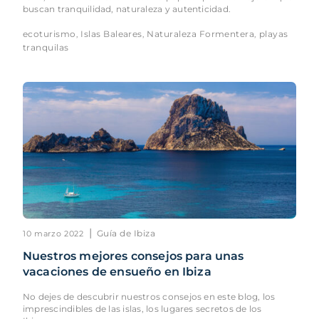
buscan tranquilidad, naturaleza y autenticidad.
ecoturismo
Islas Baleares
Naturaleza Formentera
playas
,
,
,
tranquilas
|
Guía de Ibiza
10 marzo 2022
Nuestros mejores consejos para unas
vacaciones de ensueño en Ibiza
No dejes de descubrir nuestros consejos en este blog, los
imprescindibles de las islas, los lugares secretos de los