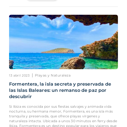
|
Playas y Naturaleza
13 abril 2023
Formentera, la isla secreta y preservada de
las Islas Baleares: un remanso de paz por
descubrir
Si Ibiza es conocida por sus fiestas salvajes y animada vida
nocturna, su hermana menor, Formentera, es una isla más
tranquila y preservada, que ofrece playas vírgenes y
naturaleza intacta. Ubicada a unos 30 minutos en ferry desde
Ibiza, Formentera es un destino popular para los viajeros que