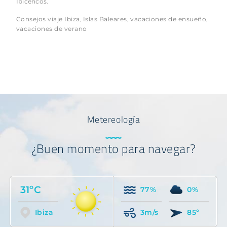
Ibicencos.
Consejos viaje Ibiza
Islas Baleares
vacaciones de ensueño
,
,
,
vacaciones de verano
Metereología
¿Buen momento para navegar?
31ºC
77%
0%
Ibiza
3m/s
85º