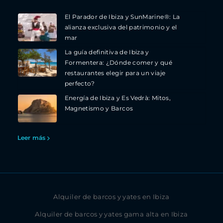
El Parador de Ibiza y SunMarine®: La
alianza exclusiva del patrimonio y el
mar
La guía definitiva de Ibiza y
Formentera: ¿Dónde comer y qué
restaurantes elegir para un viaje
perfecto?
Energía de Ibiza y Es Vedrà: Mitos,
Magnetismo y Barcos
Leer más
Alquiler de barcos y yates en Ibiza
Alquiler de barcos y yates gama alta en Ibiza