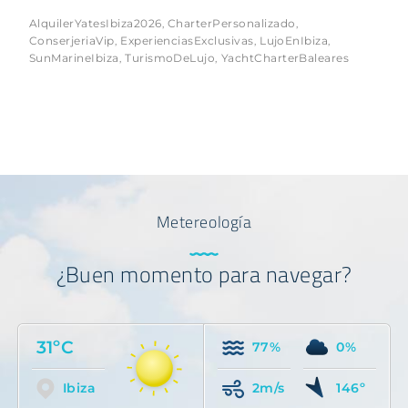
AlquilerYatesIbiza2026
CharterPersonalizado
,
,
ConserjeriaVip
ExperienciasExclusivas
LujoEnIbiza
,
,
,
SunMarineIbiza
TurismoDeLujo
YachtCharterBaleares
,
,
Metereología
¿Buen momento para navegar?
31ºC
77%
0%
Ibiza
2m/s
146º