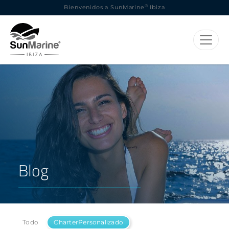
®
Bienvenidos a SunMarine
Ibiza
Blog
Todo
CharterPersonalizado