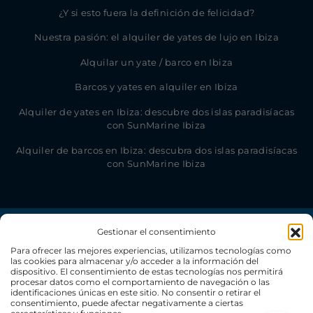
¿Y si esto fuera la definición de felicidad?
Nuestra pasión: el alquiler de yates de lujo en Ibiza
Alquilar un yate / barco en Ibiza
Barcos y yates en alquiler en Ibiza
Alquiler de yates en Ibiza: descubre dos islas paradisíacas
con SunMarine Ibiza
Alquiler de barcos en Ibiza: descubra dos islas paradisíacas
con SunMarine Ibiza
Gestionar el consentimiento
Para ofrecer las mejores experiencias, utilizamos tecnologías como
las cookies para almacenar y/o acceder a la información del
dispositivo. El consentimiento de estas tecnologías nos permitirá
procesar datos como el comportamiento de navegación o las
identificaciones únicas en este sitio. No consentir o retirar el
consentimiento, puede afectar negativamente a ciertas