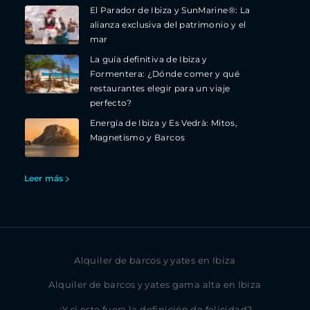
El Parador de Ibiza y SunMarine®: La
alianza exclusiva del patrimonio y el
mar
La guía definitiva de Ibiza y
Formentera: ¿Dónde comer y qué
restaurantes elegir para un viaje
perfecto?
Energía de Ibiza y Es Vedrà: Mitos,
Magnetismo y Barcos
Leer más
Alquiler de barcos y yates en Ibiza
Alquiler de barcos y yates gama alta en Ibiza
¿Y si esto fuera la definición de felicidad?