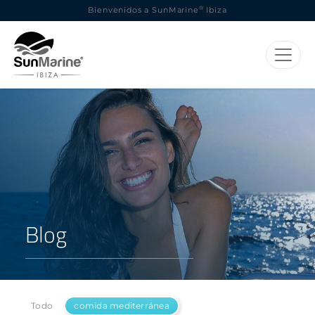
®
Bienvenidos a SunMarine
Ibiza
Blog
Todo
comida mediterránea