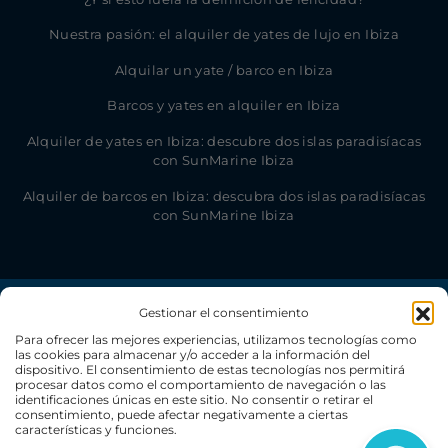
Nuestra pasión: el alquiler de yates de lujo en Ibiza
Alquilar un yate / barco en Ibiza
Barcos y yates en alquiler en Ibiza
Alquiler de yates en Ibiza: descubre dos islas paradisíacas
con SunMarine Ibiza
Alquiler de barcos en Ibiza: descubra dos islas paradisíacas
con SunMarine Ibiza
Gestionar el consentimiento
Para ofrecer las mejores experiencias, utilizamos tecnologías como
las cookies para almacenar y/o acceder a la información del
dispositivo. El consentimiento de estas tecnologías nos permitirá
procesar datos como el comportamiento de navegación o las
identificaciones únicas en este sitio. No consentir o retirar el
consentimiento, puede afectar negativamente a ciertas
características y funciones.
© SunMarine Ibiza 2026