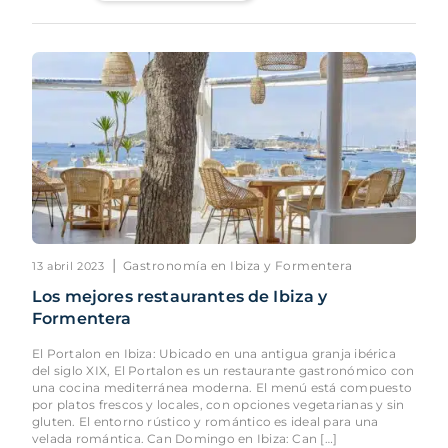
|
Gastronomía en Ibiza y Formentera
13 abril 2023
Los mejores restaurantes de Ibiza y
Formentera
El Portalon en Ibiza: Ubicado en una antigua granja ibérica
del siglo XIX, El Portalon es un restaurante gastronómico con
una cocina mediterránea moderna. El menú está compuesto
por platos frescos y locales, con opciones vegetarianas y sin
gluten. El entorno rústico y romántico es ideal para una
velada romántica. Can Domingo en Ibiza: Can […]