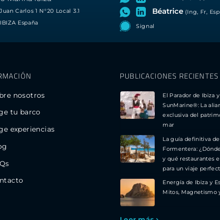
Béatrice
Juan Carlos 1 N°20 Local 3.1
(Ing, Fr, Esp
IBIZA España
Signal
RMACIÓN
PUBLICACIONES RECIENTES
bre nosotros
El Parador de Ibiza y
SunMarine®: La alia
ige tu barco
exclusiva del patrim
mar
ige experiencias
La guía definitiva de
og
Formentera: ¿Dónd
y qué restaurantes e
Qs
para un viaje perfec
ntacto
Energía de Ibiza y E
Mitos, Magnetismo 
Leer más