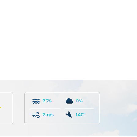
75%
0%
2m/s
140º