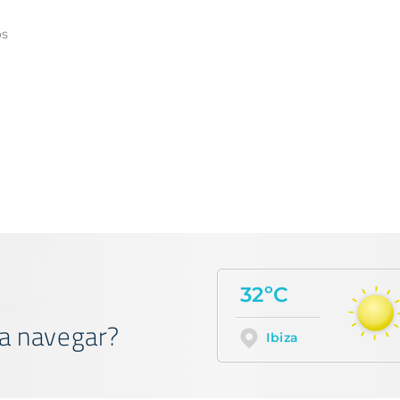
a
os
32ºC
a navegar?
Ibiza