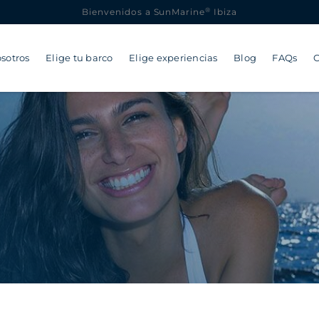
®
Bienvenidos a SunMarine
Ibiza
sotros
Elige tu barco
Elige experiencias
Blog
FAQs
C