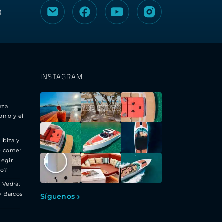
)
INSTAGRAM
nza
onio y el
 Ibiza y
e comer
legir
to?
s Vedrà:
y Barcos
Síguenos