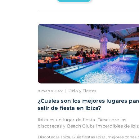
|
Ocio y Fiestas
8 marzo 2022
¿Cuáles son los mejores lugares par
salir de fiesta en Ibiza?
Ibiza es un lugar de fiesta. Descubre las
discotecas y Beach Clubs imperdibles de Ibiz
Discotecas Ibiza
Guía fiestas Ibiza
mejores zonas 
,
,