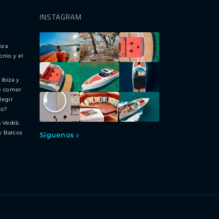
INSTAGRAM
nza
onio y el
 Ibiza y
e comer
legir
to?
s Vedrà:
y Barcos
Síguenos