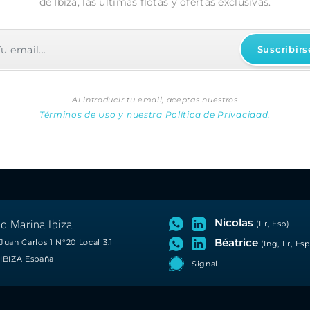
de Ibiza, las últimas flotas y ofertas exclusivas.
Al introducir tu email, aceptas nuestros
Términos de Uso y nuestra Política de Privacidad.
o Marina Ibiza
Nicolas
(Fr, Esp)
Béatrice
Juan Carlos 1 N°20 Local 3.1
(Ing, Fr, Esp
IBIZA España
Signal