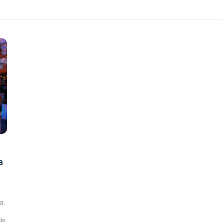
a
a.
de