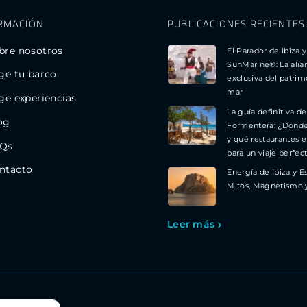
RMACIÓN
PUBLICACIONES RECIENTES
bre nosotros
El Parador de Ibiza y
SunMarine®: La alia
ige tu barco
exclusiva del patrim
mar
ige experiencias
La guía definitiva de
og
Formentera: ¿Dónd
y qué restaurantes e
Qs
para un viaje perfec
ntacto
Energía de Ibiza y E
Mitos, Magnetismo 
Leer más