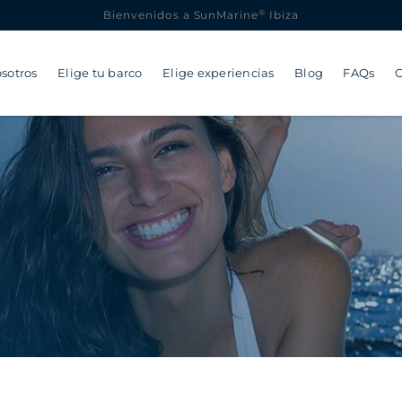
®
Bienvenidos a SunMarine
Ibiza
sotros
Elige tu barco
Elige experiencias
Blog
FAQs
C