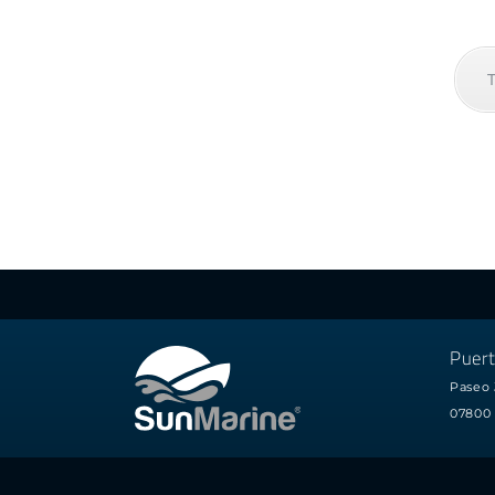
Puert
Paseo 
07800 