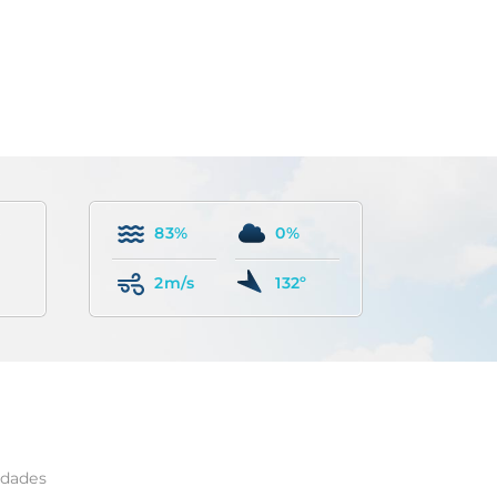
83%
0%
2m/s
132º
edades