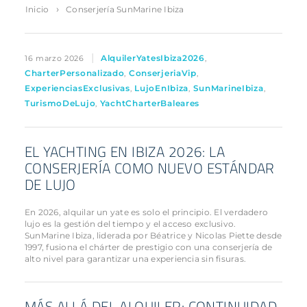
›
Inicio
Conserjería SunMarine Ibiza
|
AlquilerYatesIbiza2026
16 marzo 2026
,
CharterPersonalizado
ConserjeriaVip
,
,
ExperienciasExclusivas
LujoEnIbiza
SunMarineIbiza
,
,
,
TurismoDeLujo
YachtCharterBaleares
,
EL YACHTING EN IBIZA 2026: LA
CONSERJERÍA COMO NUEVO ESTÁNDAR
DE LUJO
En 2026, alquilar un yate es solo el principio. El verdadero
lujo es la gestión del tiempo y el acceso exclusivo.
SunMarine Ibiza, liderada por Béatrice y Nicolas Piette desde
1997, fusiona el chárter de prestigio con una conserjería de
alto nivel para garantizar una experiencia sin fisuras.
MÁS ALLÁ DEL ALQUILER: CONTINUIDAD