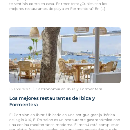
te sentirás como en casa. Formentera: ¿Cuáles son los
mejores restaurantes de playa en Formentera? En […]
|
Gastronomía en Ibiza y Formentera
13 abril 2023
Los mejores restaurantes de Ibiza y
Formentera
El Portalon en Ibiza: Ubicado en una antigua granja ibérica
del siglo XIX, El Portalon es un restaurante gastronómico con
una cocina mediterránea moderna. El menú está compuesto
por platos frescos y locales, con opciones vegetarianas y sin