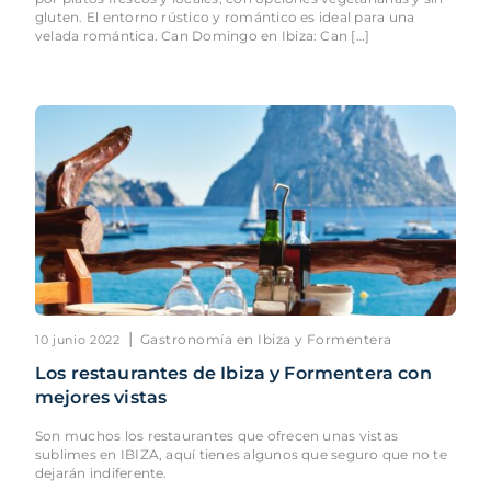
gluten. El entorno rústico y romántico es ideal para una
velada romántica. Can Domingo en Ibiza: Can […]
|
Gastronomía en Ibiza y Formentera
10 junio 2022
Los restaurantes de Ibiza y Formentera con
mejores vistas
Son muchos los restaurantes que ofrecen unas vistas
sublimes en IBIZA, aquí tienes algunos que seguro que no te
dejarán indiferente.