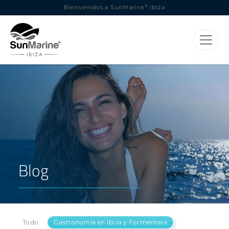
®
Bienvenidos a SunMarine
Ibiza
Blog
Todo
Gastronomía en Ibiza y Formentera