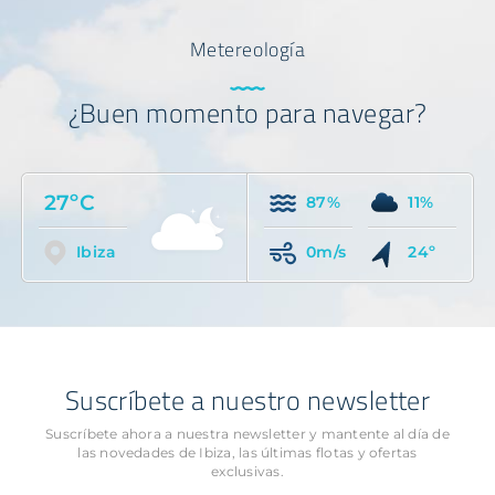
Metereología
¿Buen momento para navegar?
27ºC
87%
11%
Ibiza
0m/s
24º
Suscríbete a nuestro newsletter
Suscríbete ahora a nuestra newsletter y mantente al día de
las novedades
de Ibiza, las últimas flotas y ofertas
exclusivas.