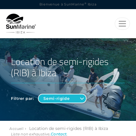
®
Bienvenue à SunMarine
Ibiza
Location de semi-rigides
(RIB) à Ibiza
Filtrer par:
›
Location de semi-rigides (RIB) à Ibiza
Accueil
Liste non exhaustive,
Contact
.