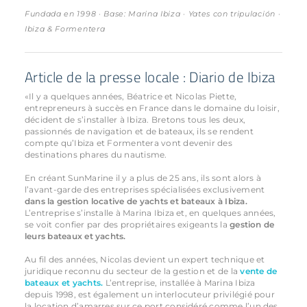
Fundada en 1998 · Base: Marina Ibiza · Yates con tripulación ·
Ibiza & Formentera
Article de la presse locale : Diario de Ibiza
«Il y a quelques années, Béatrice et Nicolas Piette,
entrepreneurs à succès en France dans le domaine du loisir,
décident de s’installer à Ibiza. Bretons tous les deux,
passionnés de navigation et de bateaux, ils se rendent
compte qu’Ibiza et Formentera vont devenir des
destinations phares du nautisme.
En créant SunMarine il y a plus de 25 ans, ils sont alors à
l’avant-garde des entreprises spécialisées exclusivement
dans la gestion locative de yachts et bateaux à Ibiza.
L’entreprise s’installe à Marina Ibiza et, en quelques années,
se voit confier par des propriétaires exigeants la
gestion de
leurs bateaux et yachts.
Au fil des années, Nicolas devient un expert technique et
juridique reconnu du secteur de la gestion et de la
vente de
bateaux et yachts.
L’entreprise, installée à Marina Ibiza
depuis 1998, est également un interlocuteur privilégié pour
la location d’amarres sur ce port considéré comme l’un des