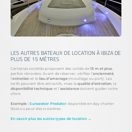
LES AUTRES BATEAUX DE LOCATION À IBIZA DE
PLUS DE 15 MÈTRES
Certaines sociétés proposent des unités de
15 m et plus
,
parfois rénovées. Avant de réserver, vérifiez l’
ancienneté
,
l’
entretien
et le
lieu d’amarrage
(mouillage ou port). Les
tarifs peuvent être attractifs, mais la
qualité d’entretien
, la
disponibilité technique
et l’
assistance
doivent guider votre
choix.
Exemple :
Sunseeker Predator
disponible en day charter
Ibiza ou pour des croisières.
En savoir plus les autres types de location →