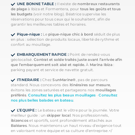
UNE BONNE TABLE :
Il existe de
nombreux restaurants
de plage
à Ibiza et Formentera, pour
tous les goûts et tous
les budgets
(voir notre blog). Béatrice supervise les
réservations pour tous ceux qui le souhaitent, afin de
garantir les meilleures tables et horaires.
Pique-nique :
Le
pique-nique chic à bord
séduit de plus
en plus : sélection de produits locaux, liberté de rythme et
confort au mouillage.
EMBARQUEMENT RAPIDE :
Point de rendez-vous
géolocalisé.
Contrat et solde traités juste avant l’arrivée afin
que l’embarquement soit aisé et rapide.
À
Marina Ibiza
:
parking payant et service de navette gratuit.
ITINERAIRE :
Chez
SunMarine®
, pas de parcours
standard. Nous concevons des
itinéraires sur mesure
,
évitons les zones saturées et partageons nos
mouillages
préférés
.
Consultez les plus beaux mouillages
·
Consultez
nos plus belles balades en bateau
.
L’EQUIPE :
Le bateau est le vôtre pour la journée. Votre
meilleur guide : un
skipper local
. Nos professionnels,
ibizencos
et sportifs, sont profondément attachés aux
Baléares
. Nous maintenons un haut niveau d’exigence tout
en valorisant notre équipe et sa culture d’entreprise.</