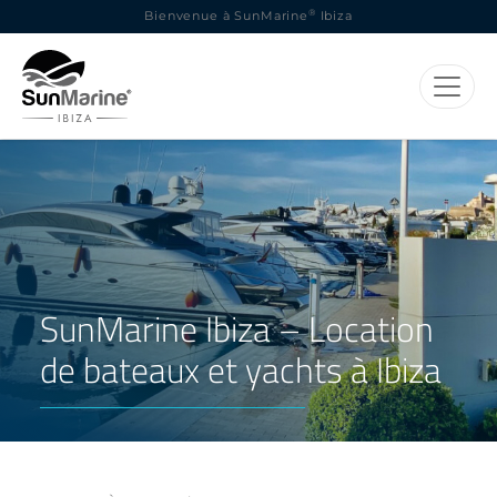
®
Bienvenue à SunMarine
Ibiza
SunMarine Ibiza – Location
de bateaux et yachts à Ibiza