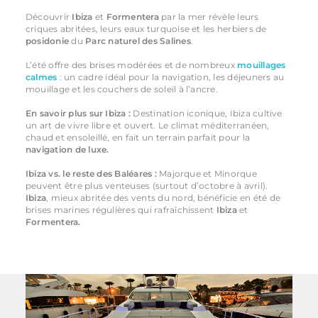
Découvrir
Ibiza
et
Formentera
par la mer révèle leurs
criques abritées, leurs eaux turquoise et les herbiers de
posidonie
du
Parc naturel des Salines
.
L’été offre des brises modérées et de nombreux
mouillages
calmes
: un cadre idéal pour la navigation, les déjeuners au
mouillage et les couchers de soleil à l’ancre.
En savoir plus sur Ibiza :
Destination iconique, Ibiza cultive
un art de vivre libre et ouvert. Le climat méditerranéen,
chaud et ensoleillé, en fait un terrain parfait pour la
navigation de luxe.
Ibiza vs. le reste des Baléares :
Majorque et Minorque
peuvent être plus venteuses (surtout d’octobre à avril).
Ibiza
, mieux abritée des vents du nord, bénéficie en été de
brises marines régulières qui rafraîchissent
Ibiza
et
Formentera.