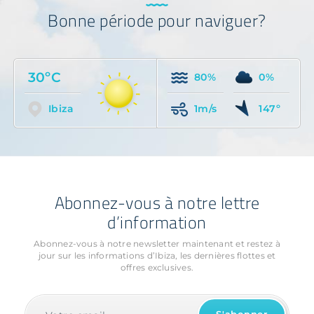
Bonne période pour naviguer?
30ºC
80%
0%
Ibiza
1m/s
147º
Abonnez-vous à notre lettre
d’information
Abonnez-vous à notre newsletter maintenant et restez à
jour sur les informations
d’Ibiza, les dernières flottes et
offres exclusives.