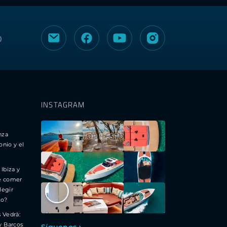
)
INSTAGRAM
nza
onio y el
 Ibiza y
e comer
legir
to?
s Vedrà:
y Barcos
Síguenos