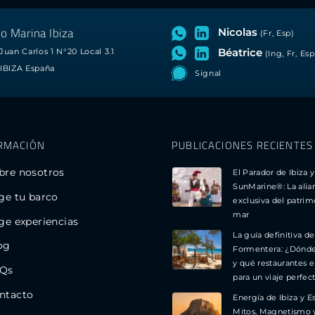
o Marina Ibiza
Nicolas
(Fr, Esp)
Béatrice
Juan Carlos 1 N°20 Local 3.1
(Ing, Fr, Esp
IBIZA España
Signal
RMACIÓN
PUBLICACIONES RECIENTES
bre nosotros
El Parador de Ibiza y
SunMarine®: La alia
ige tu barco
exclusiva del patrim
mar
ige experiencias
La guía definitiva de
og
Formentera: ¿Dónd
y qué restaurantes e
Qs
para un viaje perfec
ntacto
Energía de Ibiza y E
Mitos, Magnetismo 