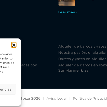
Leer más
Alquiler de barcos y yates
Nuestra pasión: el alquiler
s cookies
Barcos y yates en alquiler
ntimiento
amiento de
slas paradisíacas con
Alquiler de barcos en Ibiz
tirar el
SunMarine Ibiza
s y
rencias
SunMarine Ibiza 2026
|
|
Aviso Legal
Política de Privaci