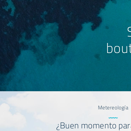
bout
Metereología
¿Buen momento par