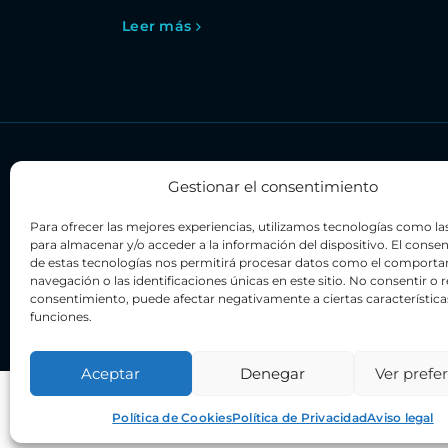
Leer más
Gestionar el consentimiento
Alquiler de barcos y yates en Ibiza
¿Y si esto fuera la definición de felicidad?
Para ofrecer las mejores experiencias, utilizamos tecnologías como la
Alquilar un yate / barco en Ibiza
para almacenar y/o acceder a la información del dispositivo. El conse
de estas tecnologías nos permitirá procesar datos como el comport
Alquiler de yates en Ibiza: descubre dos i
navegación o las identificaciones únicas en este sitio. No consentir o re
SunMarine Ibiza
consentimiento, puede afectar negativamente a ciertas característica
funciones.
Aceptar
Denegar
Ver prefe
© 
Política de Cookies
Política de Privacidad
Aviso legal