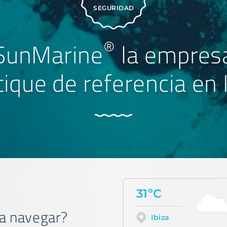
SEGURIDAD
®
SunMarine
la empres
ique de referencia en 
31ºC
a navegar?
Ibiza