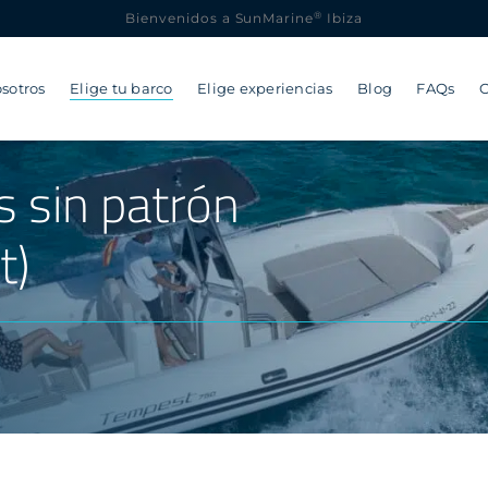
®
Bienvenidos a SunMarine
Ibiza
sotros
Elige tu barco
Elige experiencias
Blog
FAQs
C
s sin patrón
t)