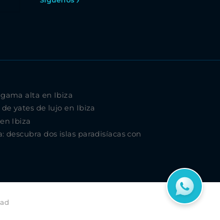
 gama alta en Ibiza
 de yates de lujo en Ibiza
 en Ibiza
a: descubra dos islas paradisíacas con
dad