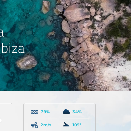
a
Ibiza
79%
34%
2m/s
109º