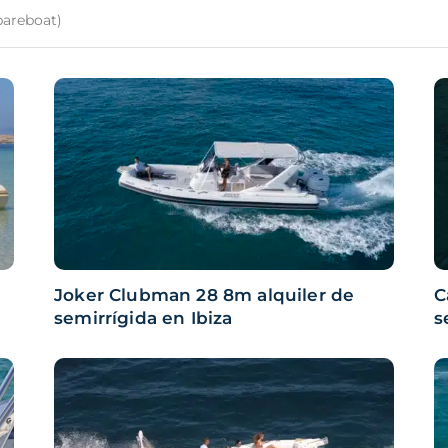
(bareboat)
Joker Clubman 28 8m alquiler de
C
semirrígida en Ibiza
s