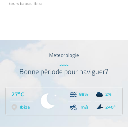
tours bateau Ibiza
Meteorologie
Bonne période pour naviguer?
27ºC
88%
2%
Ibiza
1m/s
240º