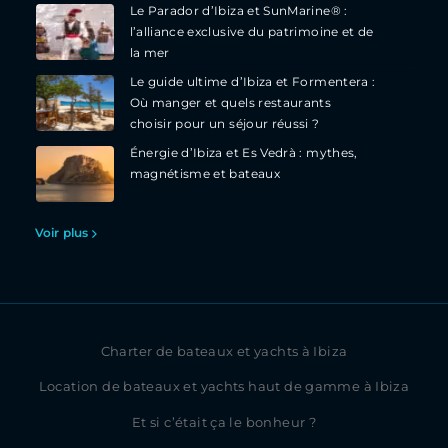
Le Parador d’Ibiza et SunMarine® :
l’alliance exclusive du patrimoine et de
la mer
Le guide ultime d’Ibiza et Formentera :
Où manger et quels restaurants
choisir pour un séjour réussi ?
Énergie d’Ibiza et Es Vedrà : mythes,
magnétisme et bateaux
Voir plus
Charter de bateaux et yachts à Ibiza
Location de bateaux et yachts haut de gamme à Ibiza
Et si c’était ça le bonheur ?