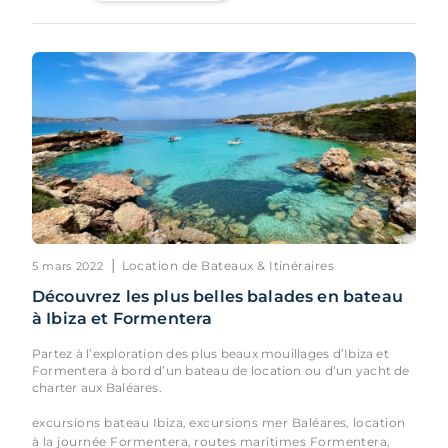
|
Location de Bateaux & Itinéraires
5 mars 2022
Découvrez les plus belles balades en bateau
à Ibiza et Formentera
Partez à l’exploration des plus beaux mouillages d’Ibiza et
Formentera à bord d’un bateau de location ou d’un yacht de
charter aux Baléares.
excursions bateau Ibiza
excursions mer Baléares
location
,
,
à la journée Formentera
routes maritimes Formentera
,
,