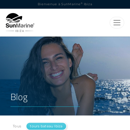
®
Bienvenue à SunMarine
Ibiza
Blog
Tous
tours bateau Ibiza