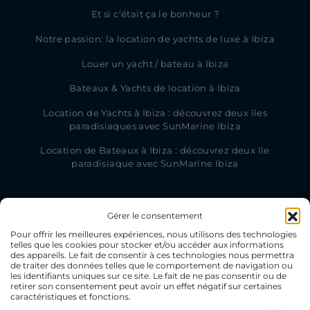
Et si c’était ça le bonheur ?
Notre passion: la location de yachts de luxe à Ibiza
Louer un yacht / bateau à Ibiza
Bateaux & Yachts de location à Ibiza
Location de Yachts à Ibiza : découvrez deux îles
paradisiaques avec SunMarine Ibiza
Location de Bateaux à Ibiza : découvrez deux Ile
paradisiaque avec SunMarine Ibiza
Gérer le consentement
Pour offrir les meilleures expériences, nous utilisons des technologies
telles que les cookies pour stocker et/ou accéder aux informations
des appareils. Le fait de consentir à ces technologies nous permettra
de traiter des données telles que le comportement de navigation ou
les identifiants uniques sur ce site. Le fait de ne pas consentir ou de
retirer son consentement peut avoir un effet négatif sur certaines
caractéristiques et fonctions.