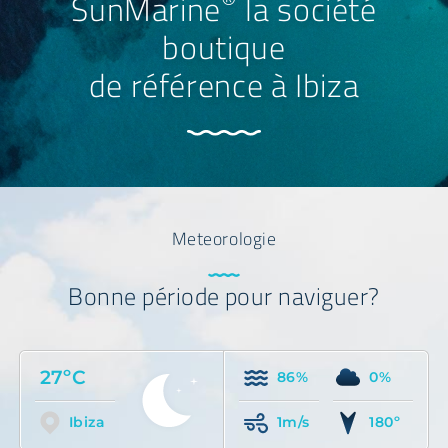
®
SunMarine
la société
boutique
de référence à Ibiza
Meteorologie
Bonne période pour naviguer?
27ºC
86%
0%
Ibiza
1m/s
180º