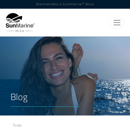
®
Bienvenidos a SunMarine
Ibiza
Blog
Todo