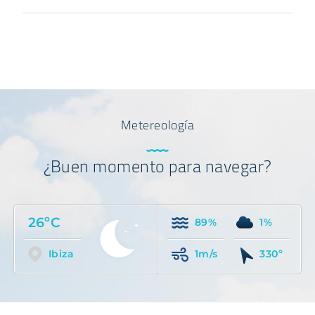
Metereología
¿Buen momento para navegar?
26ºC
89%
1%
Ibiza
1m/s
330º